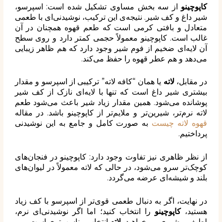
کاپوچینو
از سه بخش مساوی تشکیل شده است: اسپرسو،
شیر داغ و کف شیر. نتیجه‌ی این ترکیب، نوشیدنی‌ای با طعمی
متعادل و بافتی کرمی است که طعم قهوه همچنان در آن
غالب است. کاپوچینو معمولاً حجمی کمتر دارد و روی سطح
آن لایه‌ای ضخیم از فوم شیر وجود دارد که هم ظاهر زیبایی
می‌دهد و هم عطر قهوه را حفظ می‌کند.
در مقابل،
لاته
یا همان “کافه لاته” ترکیبی از اسپرسو و مقدار
بیشتری شیر داغ است که تنها با لایه‌ای نازک از کف شیر
پوشانده می‌شود. همین مقدار زیاد شیر باعث می‌شود طعم
لاته نرم‌تر، شیرین‌تر و ملایم‌تر از کاپوچینو باشد. در مقاله
قهوه لاته چیست
به صورت کامل و جامع به این نوشیدنی
پرداختیم.
از نظر ظاهری نیز تفاوت وجود دارد: کاپوچینو در فنجان‌های
کوچک‌تر سرو می‌شود، در حالی که لاته معمولاً در لیوان‌های
بلند و شیشه‌ای عرضه می‌گردد.
در نهایت، اگر به دنبال طعمی قوی‌تر از اسپرسو با کف زیاد
هستید،
کاپوچینو
را انتخاب کنید؛ اما اگر نوشیدنی‌ای نرم،
لطیف و شیری می‌خواهید،
لاته
انتخاب مناسب‌تری است.