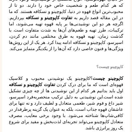
که هر کدام طعم و شخصیت خاص خود را دارند. دو تا از
محبوب‌ترین انواع قهوه در دنیا، کاپوچینو و نسکافه هستند. که ما
در این مقاله قصد داریم به
تفاوت کاپوچینو و نسکافه
بپردازیم.
اگرچه هر دو این نوشیدنی‌ها بر پایه قهوه تهیه می‌شوند، اما
ترکیبات، طرز تهیه و طعم‌های آن‌ها به شدت متفاوت است. با
گذشت زمان، تهیه قهوه به طرق مختلفی مانند دم کردن،
اسپرسو، کاپوچینو و نسکافه ادامه پیدا کرد. هر یک از این روش‌ها
ویژگی‌ها و فنون خاصی دارد که آن‌ها را از یکدیگر متمایز می‌کند.
کاپوچینو چیست؟
کاپوچینو چیست
؟کاپوچینو یک نوشیدنی محبوب و کلاسیک
قهوه‌ای است که ما برای درک کردن
تفاوت کاپوچینو و نسکافه
اول باید بدانیم هر کدام از این نوشیدنی ها از چه چیزی تشکیل
شده است.این نوشیدنی به دلیل ترکیب منحصر‌به‌فرد اسپرسو،
شیر داغ و فوم شیر، طعمی متعادل و لطیف دارد و نه‌ تنها برای
عاشقان قهوه جذاب است، بلکه به عنوان یک گزینه پرطرفدار در
کافی‌شاپ‌ها شناخته می‌شود. با وجود برخی معایب، مصرف
متعادل کاپوچینو می‌تواند تجربه‌ای لذت‌بخش و مفید برای شروع
یک روز پرانرژی باشد.