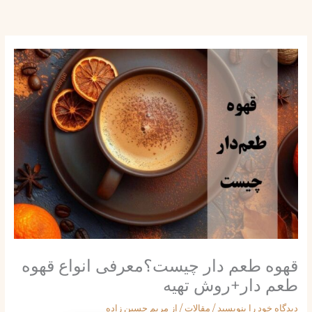
ش
توا
قهوه طعم دار چیست؟معرفی انواع قهوه
طعم دار+روش تهیه
دیدگاه‌ خود را بنویسید
/
مقالات
/ از
مریم حسین زاده