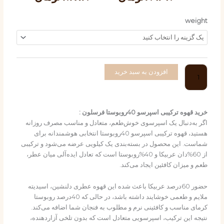
range:
دانه
weight
through
قهوه
۲.۹۶۷.۰۰۰توما
ترکیبی
اسپرسو
40روبوستا
فرسلون
افزودن به سبد خرید
عدد
خرید قهوه ترکیبی اسپرسو 40روبوستا فرسلون :
اگر به‌دنبال یک اسپرسوی خوش‌طعم، متعادل و مناسب مصرف روزانه
هستید، قهوه ترکیبی اسپرسو 40روبوستا انتخابی هوشمندانه برای
شماست. این محصول در بسته‌بندی یک کیلویی عرضه می‌شود و ترکیبی
از 60%دان عربیکا و 40%روبوستا است که تعادل ایده‌آلی میان عطر،
طعم و میزان کافئین ایجاد می‌کند.
حضور 60درصد عربیکا باعث شده این قهوه عطری دلنشین، اسیدیته
ملایم و طعمی خوشایند داشته باشد، در حالی که 40درصد روبوستا
کرمای مناسب و کافئینی نرم و مطلوب به فنجان شما اضافه می‌کند.
نتیجه این ترکیب، اسپرسویی متعادل است که بدون تلخی آزاردهنده،